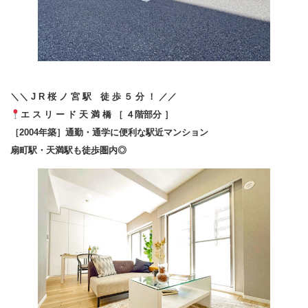
＼＼ J R 桜 ノ 宮 駅 徒 歩 ５ 分 ！ ／／
エ ス リ ー ド 天 満 橋 ［ ４階部分 ］
［2004年築］通勤・通学に便利な駅近マンション
扇町駅・天満駅も徒歩圏内◎