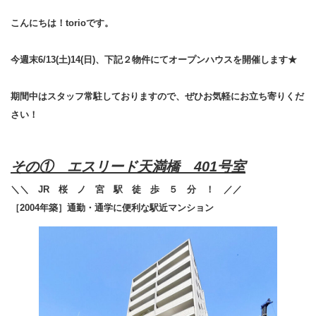
2026/06/11
こんにちは！torioです。
今週末6/13(土)14(日)、下記２物件にてオープンハウスを開催します★
期間中はスタッフ常駐しておりますので、ぜひお気軽にお立ち寄りくだ
さい！
その① エスリード天満橋 401号室
＼＼ JR 桜 ノ 宮 駅 徒 歩 ５ 分 ！ ／／
［2004年築］通勤・通学に便利な駅近マンション