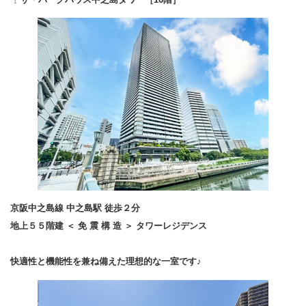
京阪中之島線 中之島駅 徒歩２分
地上５５階建 ＜ 免 震 構 造 ＞ タワーレジデンス
快適性と機能性を兼ね備えた理想的な一室です♪