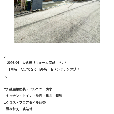
／
2026.04 大規模リフォーム完成 ＊。*
［内装］だけでなく［外装］もメンテナンス済！
＼
□外壁屋根塗装・バルコニー防水
□キッチン・トイレ・洗面・建具 新調
□クロス・フロアタイル貼替
□畳表替え・襖貼替