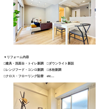
▼リフォーム内容
□建具・洗面台・トイレ新調 □ダウンライト新設
□レンジフード・コンロ新調 □水栓新調
□クロス・フローリング貼替 etc…