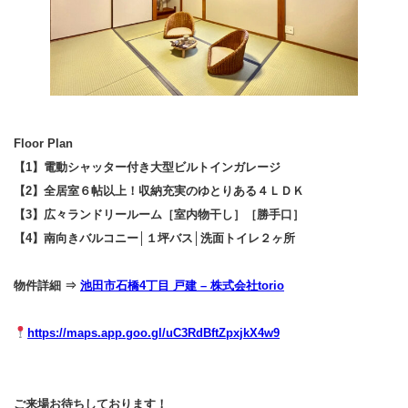
Floor Plan
【1】電動シャッター付き大型ビルトインガレージ
【2】全居室６帖以上！収納充実のゆとりある４ＬＤＫ
【3】広々ランドリールーム［室内物干し］［勝手口］
【4】南向きバルコニー│１坪バス│洗面トイレ２ヶ所
物件詳細 ⇒
池田市石橋4丁目 戸建 – 株式会社torio
https://maps.app.goo.gl/uC3RdBftZpxjkX4w9
ご来場お待ちしております！