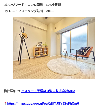
□レンジフード・コンロ新調 □水栓新調
□クロス・フローリング貼替 etc…
物件詳細 ⇒
エスリード天満橋 4階 – 株式会社torio
https://maps.app.goo.gl/pqXdUYJGY9SeFhQm6