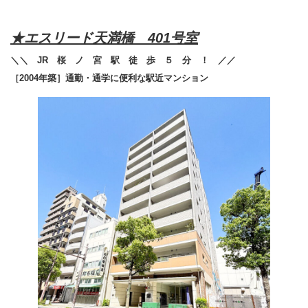
★エスリード天満橋 401号室
＼＼ JR 桜 ノ 宮 駅 徒 歩 ５ 分 ！ ／／
［2004年築］通勤・通学に便利な駅近マンション