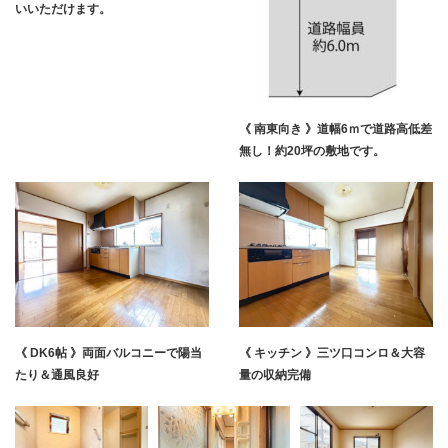
いいただけます。
《 南東向き 》道幅6ｍで道路高低差
無し！約20坪の敷地です。
《 DK6帖 》両面バルコニーで陽当
《 キッチン 》三ツ口コンロ＆大容
たり＆通風良好
量の収納完備