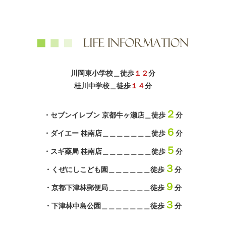
川岡東小学校＿徒歩
１２
分
桂川中学校＿徒歩
１４
分
２
・セブンイレブン 京都牛ヶ瀬店＿徒歩
分
６
・ダイエー 桂南店＿＿＿＿＿＿＿徒歩
分
５
・スギ薬局 桂南店＿＿＿＿＿＿＿徒歩
分
３
・くぜにしこども園＿＿＿＿＿＿徒歩
分
９
・京都下津林郵便局＿＿＿＿＿＿徒歩
分
３
・下津林中島公園＿＿＿＿＿＿＿徒歩
分