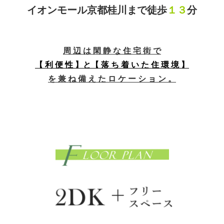
イオンモール京都桂川まで徒歩
１３
分
周
辺 は 閑 静 な 住 宅 街 で
【
利 便 性 】と【 落 ち 着 い た 住 環 境 】
を 兼 ね 備 え た ロ ケ ー シ ョ ン 。