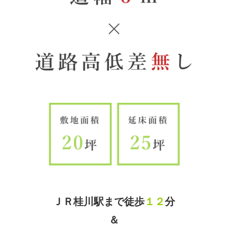
ＪＲ桂川駅まで徒歩
１２
分
＆