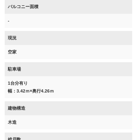
バルコニー面積
-
現況
空家
駐車場
1台分有り
幅：3.42ｍ×奥行4.26ｍ
建物構造
木造
総戸数