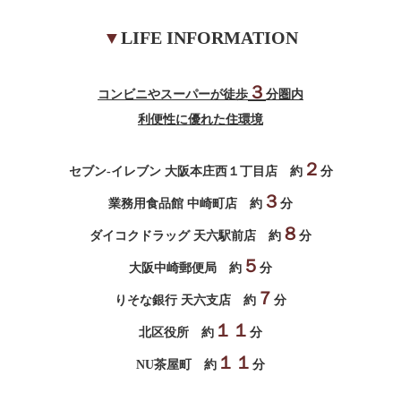
▼
LIFE INFORMATION
３
コンビニやスーパーが徒歩
分圏内
利便性に優れた住環境
２
セブン-イレブン 大阪本庄西１丁目店 約
分
３
業務用食品館 中崎町店 約
分
８
ダイコクドラッグ 天六駅前店 約
分
５
大阪中崎郵便局 約
分
７
りそな銀行 天六支店 約
分
１１
北区役所 約
分
１１
NU茶屋町 約
分