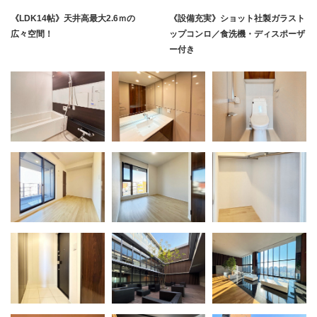
《LDK14帖》天井高最大2.6ｍの
《設備充実》ショット社製ガラスト
広々空間！
ップコンロ／食洗機・ディスポーザ
ー付き