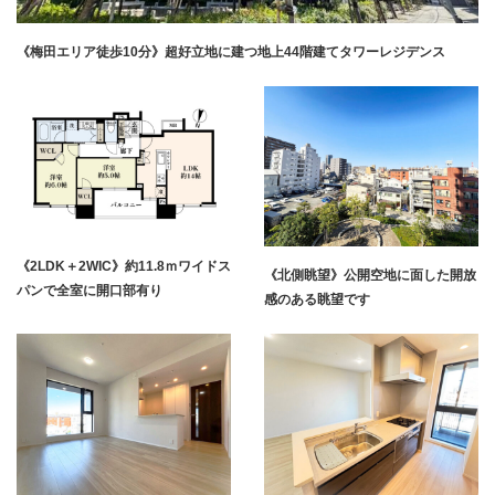
《梅田エリア徒歩10分》超好立地に建つ地上44階建てタワーレジデンス
《2LDK＋2WIC》約11.8ｍワイドス
《北側眺望》公開空地に面した開放
パンで全室に開口部有り
感のある眺望です