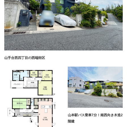
山手台西四丁目の西端街区
山本駅バス乗車7分！南西向き木造2
階建