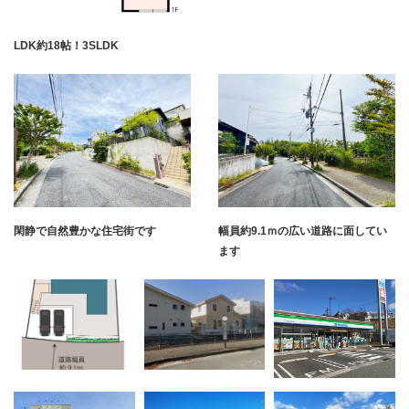
LDK約18帖！3SLDK
閑静で自然豊かな住宅街です
幅員約9.1ｍの広い道路に面してい
ます