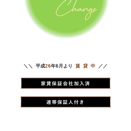
＼＼ 平成
26
年6月より
賃 貸 中
／／