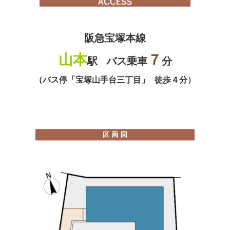
阪急宝塚本線
山本
７
駅
バス乗車
分
（バス停「宝塚山手台三丁目」 徒歩４分）