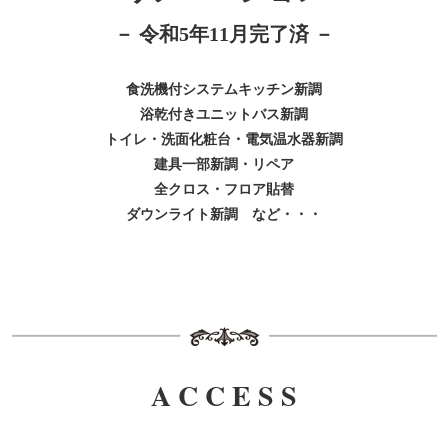
－ 令和5年11月完了済 －
食洗機付システムキッチン新調
浴乾付きユニットバス新調
トイレ・洗面化粧台・電気温水器新調
建具一部新調・リペア
全クロス・フロア貼替
ダウンライト新調 など・・・
A C C E S S