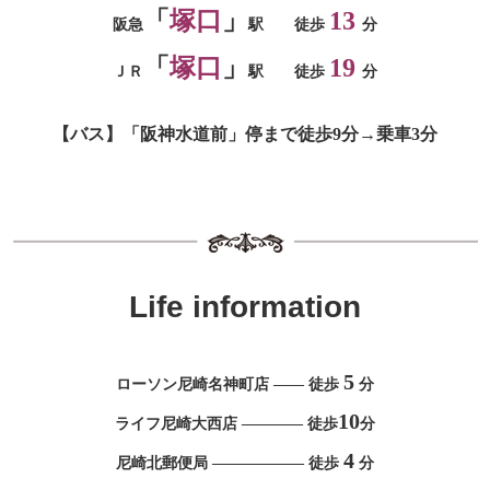
「
塚口
」
13
阪急
駅
徒歩
分
「
塚口
」
19
ＪＲ
駅
徒歩
分
【バス】「阪神水道前」停まで徒歩9分
→乗車3分
Life information
5
ローソン尼崎名神町店 —— 徒歩
分
10
ライフ尼崎大西店 ———— 徒歩
分
4
尼崎北郵便局 —————— 徒歩
分