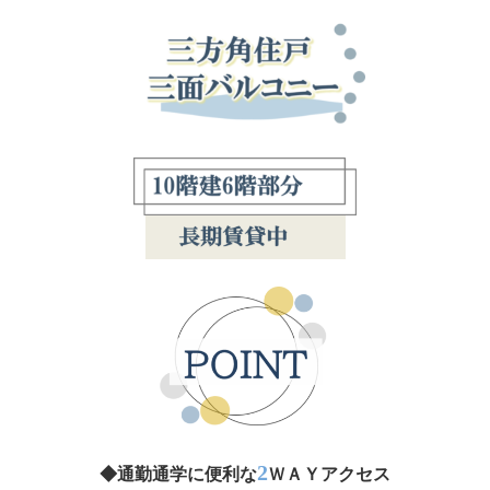
2
◆
通勤通学に便利な
ＷＡＹアクセス