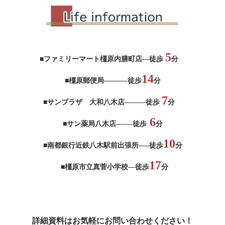
5
■
ファミリーマート橿原内膳町店—徒歩
分
14
■橿原郵便局———-徒歩
分
7
■サンプラザ 大和八木店———徒歩
分
6
■サン薬局八木店——-徒歩
分
10
■南都銀行近鉄八木駅前出張所—–徒歩
分
17
■橿原市立真菅小学校—徒歩
分
詳細資料はお気軽にお問い合わせください！