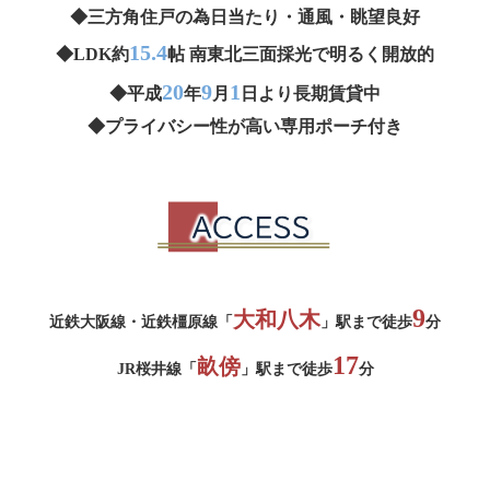
◆三方角住戸の為日当たり・通風・眺望良好
15.4
◆LDK約
帖 南東北三面採光で明るく開放的
20
9
1
◆平成
年
月
日より長期賃貸中
◆プライバシー性が高い専用ポーチ付き
9
大和八木
近鉄大阪線・近鉄橿原線「
」駅まで徒歩
分
17
畝傍
JR桜井線「
」駅まで徒歩
分