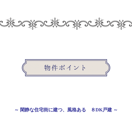
～ 閑静な住宅街に建つ、風格ある
８
DK
戸建 ～