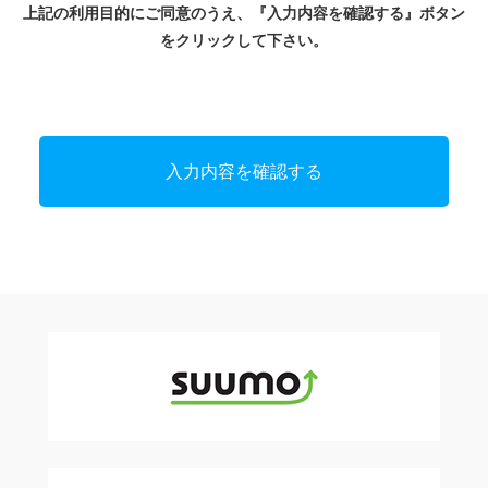
管理体制の整備・社員教育の徹底などの必要な措置を講じ、
上記の利用目的にご同意のうえ、『入力内容を確認する』ボタン
安全対策を実施し個人情報の厳重な管理を行います。
をクリックして下さい。
個人情報の利用目的
お客様からお預かりした個人情報は、弊社からのご連絡や業
務のご案内やご質問に対する回答として、電子メールや資料
のご送付に利用いたします。
個人情報の第三者への開示・提供の禁止
弊社は、お客様よりお預かりした個人情報を適切に管理し、
次のいずれかに該当する場合を除き、個人情報を第三者に開
示いたしません。
・お客様の同意がある場合
・お客様が希望されるサービスを行なうために弊社が業務を
委託する業者に対して開示する場合
・法令に基づき開示することが必要である場合